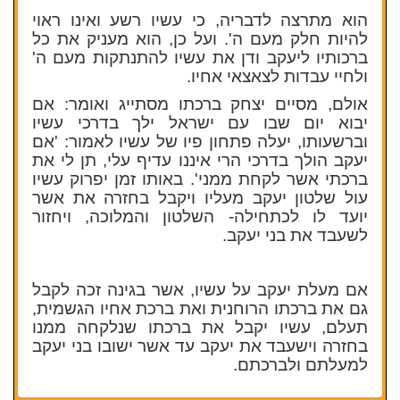
הוא מתרצה לדבריה, כי עשיו רשע ואינו ראוי
להיות חלק מעם ה'. ועל כן, הוא מעניק את כל
ברכותיו ליעקב ודן את עשיו להתנתקות מעם ה'
ולחיי עבדות לצאצאי אחיו.
אולם, מסיים יצחק ברכתו מסתייג ואומר: אם
יבוא יום שבו עם ישראל ילך בדרכי עשיו
וברשעותו, יעלה פתחון פיו של עשיו לאמור: 'אם
יעקב הולך בדרכי הרי איננו עדיף עלי, תן לי את
ברכתי אשר לקחת ממני'. באותו זמן יפרוק עשיו
עול שלטון יעקב מעליו ויקבל בחזרה את אשר
יועד לו לכתחילה- השלטון והמלוכה, ויחזור
לשעבד את בני יעקב.
אם מעלת יעקב על עשיו, אשר בגינה זכה לקבל
גם את ברכתו הרוחנית ואת ברכת אחיו הגשמית,
תעלם, עשיו יקבל את ברכתו שנלקחה ממנו
בחזרה וישעבד את יעקב עד אשר ישובו בני יעקב
למעלתם ולברכתם.