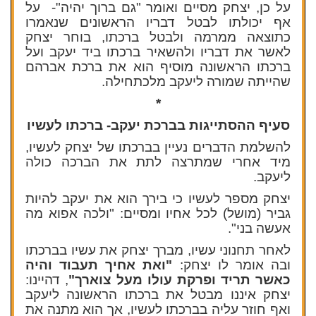
על כן, יצחק מסיים ואומר "גם ברוך יהיה"- על
אף יכולתו לבטל דבריו הראשונים שנאמרו
כתוצאה ממרמה ולבטל ברכתו, בוחר יצחק
לאשר את דבריו ולהשאיר ברכתו ביד יעקב ועל
ברכתו הראשונה מוסיף הוא את ברכת אברהם
שהייתה שמורה ליעקב מלכתחילה.
*
סעיף ההסתייגות בברכת יעקב- ברכתו לעשיו
להשלמת הדברים נעיין בברכתו של יצחק לעשיו,
מיד אחרי שמתרצה לתת את הברכה כולה
ליעקב.
יצחק מספר לעשיו כי בירך הוא את יעקב להיות
גביר (מושל) לכל אחיו ומסיים: "ולכה אפוא מה
אעשה בני".
לאחר תחנוני עשיו, מברך יצחק את עשיו בברכתו
ובה אומר לו יצחק:
"ואת אחיך תעבוד והיה
כאשר תריד ופרקת עולו מעל צוארך"
, דהיינו:
יצחק איננו מבטל את ברכתו הראשונה ליעקב
ואף חוזר עליה בברכתו לעשיו, אך הוא מתנה את