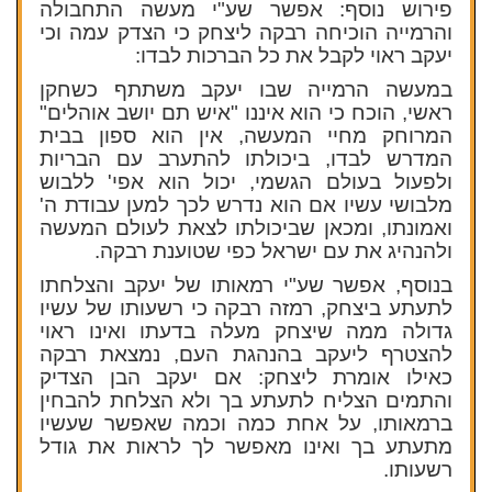
פירוש נוסף: אפשר שע"י מעשה התחבולה
והרמייה הוכיחה רבקה ליצחק כי הצדק עמה וכי
יעקב ראוי לקבל את כל הברכות לבדו:
במעשה הרמייה שבו יעקב משתתף כשחקן
ראשי, הוכח כי הוא איננו "איש תם יושב אוהלים"
המרוחק מחיי המעשה, אין הוא ספון בבית
המדרש לבדו, ביכולתו להתערב עם הבריות
ולפעול בעולם הגשמי, יכול הוא אפי' ללבוש
מלבושי עשיו אם הוא נדרש לכך למען עבודת ה'
ואמונתו, ומכאן שביכולתו לצאת לעולם המעשה
ולהנהיג את עם ישראל כפי שטוענת רבקה.
בנוסף, אפשר שע"י רמאותו של יעקב והצלחתו
לתעתע ביצחק, רמזה רבקה כי רשעותו של עשיו
גדולה ממה שיצחק מעלה בדעתו ואינו ראוי
להצטרף ליעקב בהנהגת העם, נמצאת רבקה
כאילו אומרת ליצחק: אם יעקב הבן הצדיק
והתמים הצליח לתעתע בך ולא הצלחת להבחין
ברמאותו, על אחת כמה וכמה שאפשר שעשיו
מתעתע בך ואינו מאפשר לך לראות את גודל
רשעותו.