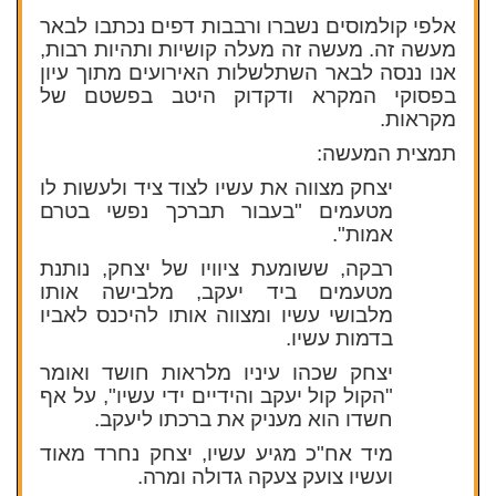
אלפי קולמוסים נשברו ורבבות דפים נכתבו לבאר
מעשה זה. מעשה זה מעלה קושיות ותהיות רבות,
אנו ננסה לבאר השתלשלות האירועים מתוך עיון
בפסוקי המקרא ודקדוק היטב בפשטם של
מקראות.
תמצית המעשה:
יצחק מצווה את עשיו לצוד ציד ולעשות לו
מטעמים "בעבור תברכך נפשי בטרם
אמות".
רבקה, ששומעת ציוויו של יצחק, נותנת
מטעמים ביד יעקב, מלבישה אותו
מלבושי עשיו ומצווה אותו להיכנס לאביו
בדמות עשיו.
יצחק שכהו עיניו מלראות חושד ואומר
"הקול קול יעקב והידיים ידי עשיו", על אף
חשדו הוא מעניק את ברכתו ליעקב.
מיד אח"כ מגיע עשיו, יצחק נחרד מאוד
ועשיו צועק צעקה גדולה ומרה.