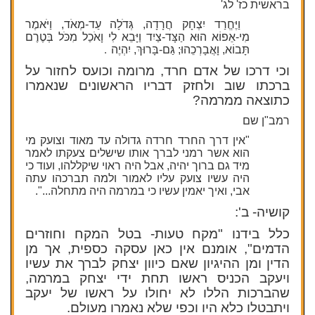
בראשית כז' לג'
וַיֶּחֱרַד יִצְחָק חֲרָדָה, גְּדֹלָה עַד-מְאֹד, וַיֹּאמֶר
מִי-אֵפוֹא הוּא הַצָּד-צַיִד וַיָּבֵא לִי וָאֹכַל מִכֹּל בְּטֶרֶם
.
תָּבוֹא, וָאֲבָרְכֵהוּ; גַּם-בָּרוּךְ, יִהְיֶה
וכי דרכו של אדם חרד, מרומה וכועס לחזור על
ברכתו שוב ולחזק דבריו הראשונים שנאמרו
כתוצאה ממרמה?
רמב"ן שם
"אין דרך החרד חרדה גדולה עד מאוד וצועק מי
הוא אשר רמני לברך אותו שישלים צעקתו לאמר
מיד גם ברוך יהיה, אבל היה ראוי שיקללהו, ועוד כי
היה עשיו צועק עליו לאמור ולמה תברכהו עתה
אבי, ואיך יאמין עשיו כי במרמה היה מתחלה...".
קושיה- ב':
כלל בידנו "מקח טעות- בטל המקח וחוזרים
הדמים", אומנם אין כאן עסקה כספית, אך מן
הדין ומן ההיגיון שאם כיוון יצחק לברך את עשיו
ויעקב הכניס ראשו תחת ידי יצחק במרמה,
שהברכות הללו לא יחולו על ראשו של יעקב
ויתבטלו כלא היו וכפי שלא נאמרו מעולם.