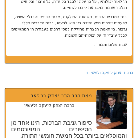
ה' לאור יכולותיו, על כן עלינו לכבד כל עדה, כל ציבור וכל איש
ובלבד שנכוון כולנו את ליבנו לשמיים.
בתי המדרש הרבים, השיטות החולקות, צבעי הכיפה והבדלי השפה,
לפעמים יוצרים חייץ ואיבה בין איש לרעהו, ברוח הדברים הללו
נזכור, כי האמת הנצחית מחולקת למס' דרכים בעבודת ה' המתאימים
לכלל עובדי ה' על יכולותיהם השונות.
שבת שלום ומבורך.
ברכת יצחק ליעקב ולעשיו 1
מאת הרב
הרב יצחק בר זאב
ברכת יצחק ליעקב ולעשיו
סיפור גניבת הברכות, הינו אחד מן
הסיפורים המפורסמים
והמופלאים ביותר בכל חמשת חומשי התורה.