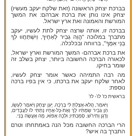
בברכת יצחק הראשונה (זאת שלקח יעקב מעשיו)
יצחק אינו נותן את ברכת אברהם: את המשך
המורשת והאמונה ואת ארץ ישראל.
בברכה זו, אותה שרצה יצחק לתת לעשיו, יעקב
מתברך במלוכה "
הֱוֵה גְבִיר לְאַחֶיךָ, וְיִשְׁתַּחֲווּ לְךָ
בְּנֵי אִמֶּךָ
", ברווחה ובכלכלה.
את ברכת אברהם- המשך המורשת וארץ ישראל,
לכאורה הברכה החשובה ביותר, יצחק בשלב זה
שומר בחיקו.
מה רבה התמיהה כאשר אומר יצחק לעשיו,
לאחר שלקח יעקב את ברכתו, כי אין בפיו ברכה
נוספת:
בראשית כז' לו'- לז'
וַיֹּאמַר, הֲלֹא-אָצַלְתָּ לִּי בְּרָכָה. ַיַּעַן יִצְחָק וַיֹּאמֶר לְעֵשָׂו,
הֵן גְּבִיר שַׂמְתִּיו לָךְ וְאֶת-כָּל-אֶחָיו נָתַתִּי לוֹ לַעֲבָדִים,
.
וְדָגָן וְתִירֹשׁ, סְמַכְתִּיו; וּלְכָה אֵפוֹא, מָה אֶעֱשֶׂה בְּנִי
הרי הברכה החשובה מכל הנה באמתחתו וטרם
התברך בה איש?