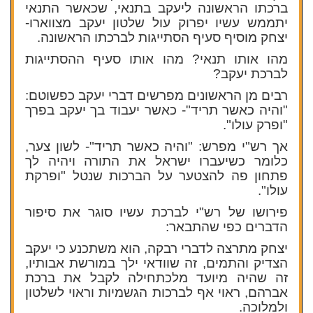
ברכתו הראשונה ליעקב בתנאי, שכאשר התנאי
יתממש עשיו יפרוק עול שלטון יעקב מצווארו-
יצחק מוסיף סעיף הסתייגות לברכתו הראשונה.
מהו אותו תנאי? מהו אותו סעיף ההסתייגות
לברכת יעקב?
רבים מן הראשונים מפרשים דברי יעקב כפשוטם:
"והיה כאשר תריד"- כאשר יעבוד בך יעקב בפרך
"ופרק עולו".
אך רש"י מפרש: "והיה כאשר תריד"- לשון צער,
כלומר כשיעברו ישראל את התורה ויהיה לך
פתחון פה להצטער על הברכות שנטל "ופרקת
עולו".
פירושו של רש"י לברכת עשיו סוגר את סיפור
הדברים כפי שהתבאר:
יצחק מתרצה לדברי רבקה, הוא משתכנע כי יעקב
הצדיק והתמים, זה שוודאי ילך במורשת אבותיו,
זה שהיה מיועד מלכתחילה לקבל את ברכת
אברהם, ראוי אף לברכות הגשמיות וראוי לשלטון
ולמלוכה.