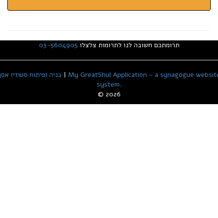
תרומתכם חשובה לנו לתרומות צלצלו
03-5604905
My GreatShul Application - a synagogue websit
|
בניה ופיתוח סטודיו אסף
system.
© 2026