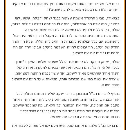
בנים אלו שגדלו יחד באותו מקום ובאותו זמן עם אותם הורים צדיקים
וישרים הלא הם רבקה ויצחק גדלו כה שונים?!
בביאורו, מביע הרש"ר אשמה עצומה כנגד יצחק ורבקה. עשיו, לפי
ביאורו, היה אדם רב אשכולות, היתה לו כריזמה גדולה ויכולות רבות,
אולם, בין שלל יכולותיו לא נמצאה יכולת הפרישות והישיבה
הממושכת בתוך בית המדרש. לו הוא היה מקבל חינוך ראוי היה יכול
להשתמש עם כלל יכולותיו לעבודת ה' והיכולות הללו, שלא היו הצד
החזק של יעקב, היו יכולים להוות השלמה ליעקב אבינו ויחד הם היו
מנהיגים ובונים את עם ישראל.
אולם, יצחק ורבקה לא קיימו את הכלל שאומר שלמה המלך: "חנוך
לנער על פי דרכו", הם הכניסו את שני בניהם למסגרת אחידה של
חינוך אחיד שהתאים מאוד ליעקב, אך עשיו נפלט החוצה למציאות
שיצרה את עשיו כפי שנו מכירים אותו, מציאות שעד היום עם ישראל
סובל ממנה.
נוסיף לדברים הנ"ל ונתבונן בדרכי יעקב שלעת מיתתו מחלק לכל
אחד מבניו ברכה מיוחדת ושונה המתייחסת ליכולותיו ומידותיו; אחד
מקבל את המלוכה, אחד את הכהונה וכך הלאה.. מה שמלמד שיעקב
הפנים את טעותם של הוריו ולמד את הלקח ולכן זכה שכל ילדיו
נכנסו תחת כנפי השכינה ונקראו עם ישראל.
הדברים הנ"ל מלמדים אותנו שכל איש מעם ישראל מצווה לעבוד את