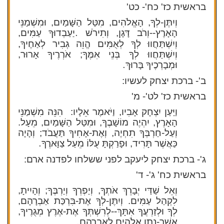
בראשית כז' כח'- כט'
וְיִתֶּן-לְךָ, הָאֱלֹהִים, מִטַּל הַשָּׁמַיִם, וּמִשְׁמַנֵּי
.
הָאָרֶץ--וְרֹב דָּגָן, וְתִירֹשׁ
יַעַבְדוּךָ עַמִּים,
וְיִשְׁתַּחֲווּ לְךָ לְאֻמִּים הֱוֵה גְבִיר לְאַחֶיךָ,
וְיִשְׁתַּחֲווּ לְךָ בְּנֵי אִמֶּךָ; אֹרְרֶיךָ אָרוּר,
.
וּמְבָרְכֶיךָ בָּרוּךְ
ב'- ברכת יצחק לעשיו:
בראשית כז' לט'- מ'
וַיַּעַן יִצְחָק אָבִיו, וַיֹּאמֶר אֵלָיו: הִנֵּה מִשְׁמַנֵּי
הָאָרֶץ, יִהְיֶה מוֹשָׁבֶךָ, וּמִטַּל הַשָּׁמַיִם, מֵעָל.
וְעַל-חַרְבְּךָ תִחְיֶה, וְאֶת-אָחִיךָ תַּעֲבֹד; וְהָיָה
.
כַּאֲשֶׁר תָּרִיד, וּפָרַקְתָּ עֻלּוֹ מֵעַל צַוָּארֶךָ
ג'- ברכת יצחק ליעקב לפני ששלחו לפדנה ארם:
בראשית כח' ג'- ד'
וְאֵל שַׁדַּי יְבָרֵךְ אֹתְךָ, וְיַפְרְךָ וְיַרְבֶּךָ; וְהָיִיתָ,
לִקְהַל עַמִּים.
וְיִתֶּן-לְךָ אֶת-בִּרְכַּת אַבְרָהָם,
לְךָ וּלְזַרְעֲךָ אִתָּךְ--לְרִשְׁתְּךָ אֶת-אֶרֶץ מְגֻרֶיךָ,
.
אֲשֶׁר-נָתַן אֱלֹהִים לְאַבְרָהָם