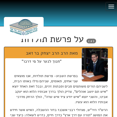
על פרשת תולדות
( 2 )
מאת הרב
הרב יצחק בר זאב
"חנוך לנער על פי דרכו"
בפרשת השבוע- פרשת תולדות, אנו מוצאים
שני אחים, תאומים, שניהם גדלו באותו הבית,
לשניהם הורים משותפים סבים וסבתות זהים, ובכל זאת האחד יוצא
"איש תם יושב אוהלים", צדיק הולך בדרך אבותיו הלוא הוא יעקב
אבינו, והשני יוצא "איש יודע ציד איש שדה", הולך הרחק מדרכי
אבותיו הלוא הוא עשיו.
הרש"ר היר"ש, מגדולי רבני אשכנז בדור ההשכלה, האיש אשר חידש
את המושג "תורה עם דרך ארץ" כדרך חיים, נדרש לשאלה: כיצד שני