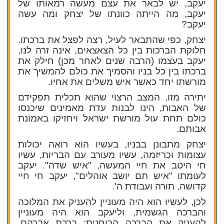
יעקב, יש לבאר את עצם מעשה רמאותו של
יעקב, מה הייתה כוונתו של יצחק ומה עשה
יעקב?
יצחק, כפי שהתבאר לעיל, רצה לפצל את ברכתו.
חלוקת הברכות בין כל הצאצאים, אינה זרה לנו,
יעקב בעצמו (הרבה שנים לאחר מכן) חילק את
ברכתו בין כל בניו והסמיך את כולם להמשיך את
מורשתו יחד כאשר איש משלים את אחיו.
יתירה מזו, המצב הרצוי שהוא תכלית תפקידם
של האבות, הינו לבנות עדת מאמינים שיכנסו
כולם תחת עול מורשת ישראל ויחזיקו באמונת
אבותם.
יצחק מתבונן בבניו, בעשיו הוא רואה יכולות
עצומות וכריזמה, עשיו מעורב עם הבריות, עשיו
חי היטב את חיי המעשה, "איש שדה". יעקב
לעומתו "איש תם יושב אוהלים", יעקב חי חיי
קדושה, תורה ועבודת ה'.
לכן, לעשיו הוא היה מעוניין להעניק את המלוכה
והברכה הגשמית, וליעקב הוא היה מעוניין
להעניק את הברכה הרוחנית: ברכת אברהם,