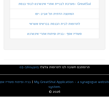
GreatSul -מערכת לבניית אתרי אינטרנט לבתי כנסת
המועצה הדתית תל אביב-יפו
לתרומות לבית הכנסת בכרטיס אשראי
סטודיו אסף -בנית ופיתוח אתרי אינטרנט
תרומתכם חשובה לנו לתרומות צלצלו
03-5604905
My GreatShul Application - a synagogue websit
|
בניה ופיתוח סטודיו אסף
system.
© 2026