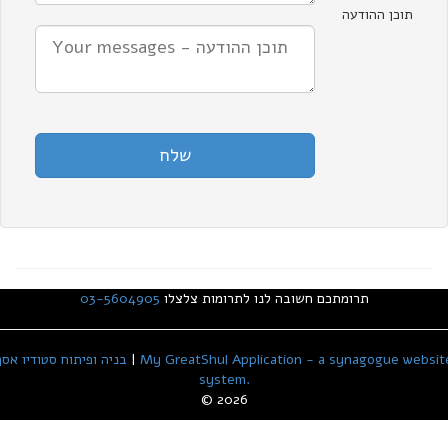
תוכן ההודעה
תרומתכם חשובה לנו לתרומות צלצלו
03-5604905
My GreatShul Application - a synagogue websit
|
בניה ופיתוח סטודיו אסף
system.
© 2026