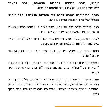
אביב, חבר מועצת הרבנות הראשית, הרב הראשי
לישראל (1993-2003) ויו"ר מועצת יד ושם.
פוסק הליכותיה ו
מורה דרכה
של היהדות הנאמנה בתל אביב
ככלל ושל בית הכנסת הגדול בפרט.
הרב ישראל מאיר לאו שליט"א, נולד בעיר פיוטרקוב בפולין בשנת
תרצ"ז (1937) לאביו הרב משה חים לאו הי"ד.
לאחר השואה, עלה לארץ יחד עם אחיו הגדול נפתלי לאו (לביא) ולמד
בישיבות: קול תורה, כנסת חזקיהו ופונוביז'.
חותנו הינו, הרב יצחק ידידיה פרנקל זצ"ל, אשר כיהן כרבה הראשי
של תל אביב.
בצעירותו כיהן: כרב בית הכנסת "אור תורה" בת"א, כרב בית הכנסת
"תפארת צבי" בת"א, כרב שכונות צפון ת"א וכרב הראשי של העיר
נתניה.
עוד בציעירותו, עת חמיו- הרב יצחק ידידיה פרנקל זצ"ל כיהן כרב
הראשי של תל אביב, נהג לפקוד את בית הכנסת הגדול מידי שבוע
במסירת שיעור ב"פרקי אבות", אליו היו נוהרים אנשים מכל חלקי
העיר.