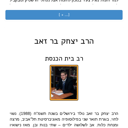
למד חזנות מגיל צעיר במכון לחזנות אצל נפתלי הרשטיק ומבקביל
למד פיתוח קול וקריאת תווים אצל המורה האגדי צבי כספי מתל
אביב. כמו כן, למד שלמה אצל ישראל רנד בבי"ס לחזנות פתח
[... + ]
תקווה.
בנוסף לתפקידו בבית כנסת, שלמה מכהן כיום כחזן הראשי של
משטרת ישראל, בעבר, שלמה כיהן כחזן בית הכנסת "בית אל"
ברח' פרישמן בתל אביב, כחזן ראשי במשך שלוש שנים בבי"כ
הרב יצחק בר זאב
הגדול בבית ים, ולפני כן כחזן בי"כ ישראל הצעיר ברמת גן
ומבקביל בבי"כ ישראל הצעיר בפלטבוש, ברוקלין.
רב בית הכנסת
שלמה פיבקו הופיע ברחבי העולם כחזן וזמר בקונצרטים ובבתי
כנסת בדרום אפריקה, גרמניה, וברחבי העולם. כמו"כ הופיע עם
תזמורת משטרת ישראל באירועים ממלכתיים, טקסי זיכרון, וערבי
שיטרה מטעם המשטרה והמשרד לביטחון פנים, וכן באירועים
פרטיים.
בחודש יוני 2014, עם פרישתו של נשיא בית הכנסת יצחק נאמן,
נבחר פה אחד ע"י חברי הנהלת בית הכנסת לשמש כיו"ר ההנהלה
ונשיא בית הכנסת, ע"מ להצעיד את בית הכנסת קדימה, להנגיש
אותו לקהל הצעירים התל אביבים ולהחזירו להיות בית הכנסת
המרכזי של תל אביב.
הרב יצחק בר זאב נולד בירושלים בשנת תשמ"ח (1988). נשוי
לחוי, בוגרת תואר שני בפילוסופיה מאוניברסיטת תל־אביב, מרצה
ומנחת כלות. אב לשלושה ילדים – שתי בנות ובן. מאז נישואיו