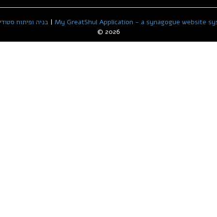
My GreatShul Application - a synagogue website sy
|
בניה ופיתוח סטודיו אסף
© 2026