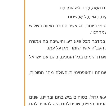
ֹת הֵמָּה,
בָּנִים לֹא-אֵמֻן בָּם.
עָם,
בְּגוֹי נָבָל אַכְעִיסֵם.
ימי ביותר, חג אשר התורה מצווה בשלוש
מחתנו".
 במדבר מכל פגע רע, והישיבה בה אמורה
קב"ה אשר שומר ומגן על עמו.
ות המדבר, אלא כנגד כל שגרת הימים בכל הזמנים, בהם עם ישראל
מחה והאופטימיות העולה מחג הסוכות,
 גדול, בטוחים בישיבתנו ובחיינו, שנים
פחד הגויים, שביכולתם היה להזכיר להם