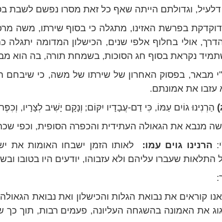
לעיל, וגדולתם הייתה שאף כל זאת מסרו נפשם לשבת בסו
וקדקת בפרשת האזינו, מתגלה כי בסוף שירתו, משה מרכ
הדרך, אולי בחלוף אלפי שנים, הכישלון המדומה יתגלה כ
מיד נקראת בסוף חג הסוכות, בשמחת תורה, בה הוא מבר
י מבאר, בפסוק האחרון של שירתו של משה, כי שיבחם הע
עזבו את אמונתם.
)
הַרְנִינוּ גוֹיִם עַמּוֹ, כִּי דַם-עֲבָדָיו יִקּוֹם;
וְנָקָם יָשִׁיב לְצָרָיו, וְכִפֶּ
שה מנבא את הגאולה העתידית והכפרה הסופית, וכפי שכת
:
הרנינו גוים עמו:
לאותו הזמן ישבחו האומות את י
התלאות שעברו עליהם ולא עזבוהו, יודעים היו בטובו ובש
:
אנו קוראים את נבואת הגלות והכישלון ואת נבואת הגאולה
וג את האמונה בהשגחה העליונה, פעמים רבות, תוך כך ש