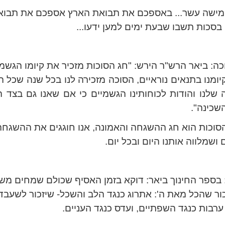
חמישה עשר... באספכם את תבואת הארץ אספכם את תבואת
 בסכות תשבו שבעת ימים למען ידעו...
ה: ביאר הרש"ר הירש: "חג הסוכות מזכיר את קיומו הגשמ
יומנו בתנאים נוראיים, הסוכה מזכירה לנו בכל שנה שכל 
 שלנו והודות לכוחותינו הגשמיים כי אם שאנו גם בצד ה
שכינה".
 הסוכות הוא חג ההשגחה והאמונה, אנו חוגגים את ההשגח
 ושמלווה אותנו היום ובכל יום.
 בספר החינוך ביאר: דוקא בזמן האסיף שכולם שמחים משפ
כור שהכל מאת ה': אתרוג כנגד הלב והשכל- שיזכור לשעבד 
ערבות כנגד השפתיים, ועדס כנגד העניים.