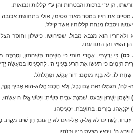
רשתו, הן ע"י ברכות והבטחות והן ע"י קללות ונבואות.
 מסיים את חייו במסר מאוד פסימי, אולי בתחושת אכזבה 
 יענשו ויסבלו מנחת קללותיו אשר קילל.
ולאחריו הוא מנבא מבול, שפירושו: כישלון וחוסר הצ
 הן הפיזי והן התודעתי.
 כט)
כִּי יָדַעְתִּי, אַחֲרֵי מוֹתִי כִּי הַשְׁחֵת תַּשְׁחִתוּן, וְסַרְתֶּם 
ִית הַיָּמִים כִּי תַעֲשׂוּ אֶת הָרַע בְּעֵינֵי ה', לְהַכְעִיסוֹ בְּמַעֲשֵׂה יְדֵ
שִׁחֵת לוֹ, לֹא בָּנָיו מוּמָם: דּוֹר עִקֵּשׁ, וּפְתַלְתֹּל.
-
לְה', תִּגְמְלוּ זֹאת עַם נָבָל, וְלֹא חָכָם:
הֲלוֹא-הוּא אָבִיךָ קָּנֶךָ, הו
וַיִּשְׁמַן יְשֻׁרוּן וַיִּבְעָט,
שָׁמַנְתָּ עָבִיתָ כָּשִׂיתָ; וַיִּטֹּשׁ אֱלוֹ-הַּ עָשָׂהוּ, ו
יַקְנִאֻהוּ, בְּזָרִים; בְּתוֹעֵבֹת, יַכְעִיסֻהוּ.
יִזְבְּחוּ, לַשֵּׁדִים לֹא אֱלֹ-הַּ אֱלֹ-הִים לֹא יְדָעוּם; חֲדָשִׁים מִקָּרֹב ב
וַיַּרְא ה', וַיִּנְאָץ מִכַּעַס בָּנָיו וּבְנֹתָיו.