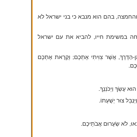
והחמצה, בהם הוא מנבא כי בני ישראל לא
לחה במשימת חייו, להביא את עם ישראל
מִן-הַדֶּרֶךְ, אֲשֶׁר צִוִּיתִי אֶתְכֶם; וְקָרָאת אֶתְכֶם
יכֶם.
ּא עָשְׂךָ וַיְכֹנְנֶךָ.
ַיְנַבֵּל צוּר יְשֻׁעָתוֹ.
ָּאוּ, לֹא שְׂעָרוּם אֲבֹתֵיכֶם.