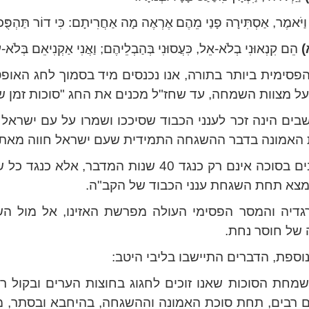
וַיֹּאמֶר, אַסְתִּירָה פָנַי מֵהֶם
אֶרְאֶה מָה אַחֲרִיתָם: כִּי דוֹר תַּהְפֻּכ
)
הֵם קִנְאוּנִי בְלֹא-אֵל, כִּעֲסוּנִי בְּהַבְלֵיהֶם; וַאֲנִי אַקְנִיאֵם בְּלֹא-
סימית ביותר בתורה, אנו נכנסים מיד בסמוך לחג האופט
 על מצוות השמחה, עד שחז"ל מכנים את החג "סוכות זמן ש
שבים הינה זכר לענני הכבוד שסיככו ושמרו על עם ישראל
 האמונה בדבר ההשגחה התמידית שעם ישראל חווה מאת ה
הימים שאנו יושבים בסוכה אינם רק כנגד 40 שנ
נמצא תחת השגחת ענני הכבוד של הקב"ה.
גדיה והמסר הפסימי העולה מפרשת האזינו, אל מול הש
 של חוסר נחת.
ספת, הדברים התיישבו בליבי היטב:
שמחת הסוכות שאנו זוכים לחגוג בחוצות הערים ובקול רעש
ים רבים, תחת סוכת האמונה וההשגחה, בהיחבא ובסתר, מ